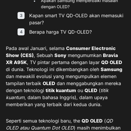
Apakah Samsung memperbaiki masalah
dengan OLED?
Kapan smart TV QD-OLED akan memasuki
pasar?
Berapa harga TV QD-OLED?
Pada awal Januari, selama
Consumer Electronic
Show
(CES)
, Sebuah
Sony
mengumumkan
Bravia
XR A95K
, TV pintar pertama dengan layar
QD OLED
di dunia. Teknologi ini dikembangkan oleh
Samsung
dan mewakili evolusi yang mengumpulkan elemen
tampilan terbaik
OLED
dan menggabungkan mereka
dengan teknologi
titik kuantum
ou
QLED
(
titik
kuantum
, dalam bahasa Inggris), dalam upaya
memberikan yang terbaik dari kedua dunia.
Seperti semua teknologi baru, the
QD OLED
(
QD
OLED atau Quantum Dot OLED
) masih menimbulkan