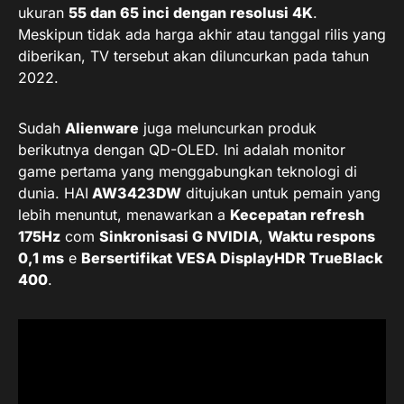
ukuran
55 dan 65 inci dengan resolusi 4K
.
Meskipun tidak ada harga akhir atau tanggal rilis yang
diberikan, TV tersebut akan diluncurkan pada tahun
2022.
Sudah
Alienware
juga meluncurkan produk
berikutnya dengan QD-OLED. Ini adalah monitor
game pertama yang menggabungkan teknologi di
dunia. HAI
AW3423DW
ditujukan untuk pemain yang
lebih menuntut, menawarkan a
Kecepatan refresh
175Hz
com
Sinkronisasi G NVIDIA
,
Waktu respons
0,1 ms
e
Bersertifikat VESA DisplayHDR TrueBlack
400
.