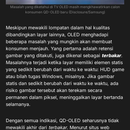
Masalah yang diketahui di TV OLED masih mengkhawatirkan calon
konsumen QD-OLED baru (Disclosure/Samsung)
Meskipun mewakili lompatan dalam hal kualitas
dibandingkan layar lainnya, OLED menghadapi
beberapa masalah yang mungkin akan membuat
konsumen menjauh. Yang pertama adalah retensi
gambar yang ditakuti, juga dikenal sebagai
terbakar
.
Masalahnya terjadi ketika layar memiliki elemen statis
yang sedikit berubah dari waktu ke waktu: HUD game
atau bilah tugas Windows, misalnya. Jika gambar
statis dan sedikit berubah dari waktu ke waktu, ada
risiko gambar tersebut akan terekam secara
permanen dalam piksel, meninggalkan layar bertanda
selamanya.
Dengan semua indikasi, QD-OLED seharusnya tidak
mewakili akhir dari
terbakar
. Menurut situs web